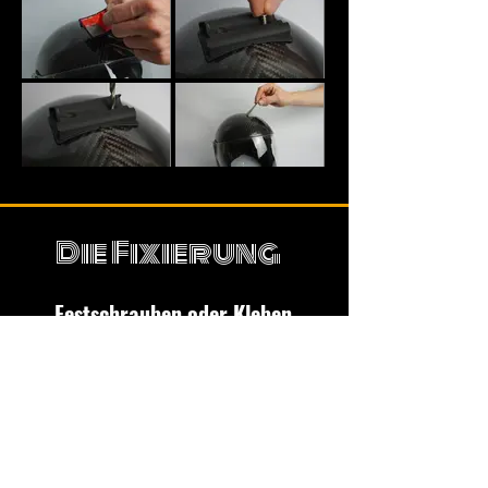
Die Fixierung
Festschrauben oder Kleben
Beim
Verk
leben
bitte zuerst die
Oberfläche
gründlich reinigen!
Ausrichten -> Draufkleben -> 72h warten ->
Verstellung montieren -> Kamera rein ->
Springen gehen