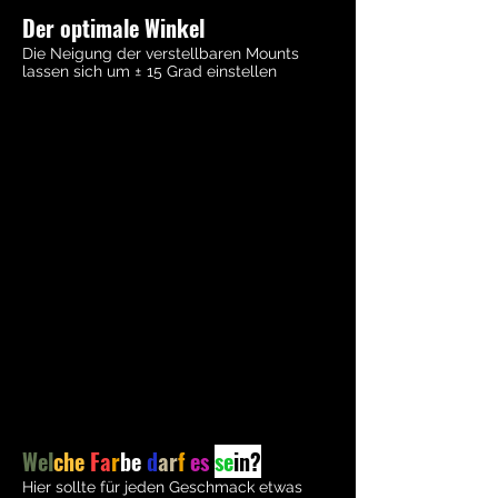
Der optimale Winkel
Die Neigung der verstellbaren Mounts
lassen sich um ± 15 Grad einstellen
Wel
che
Fa
r
be
d
ar
f
es
se
in?
Hier sollte für jeden Geschmack etwas