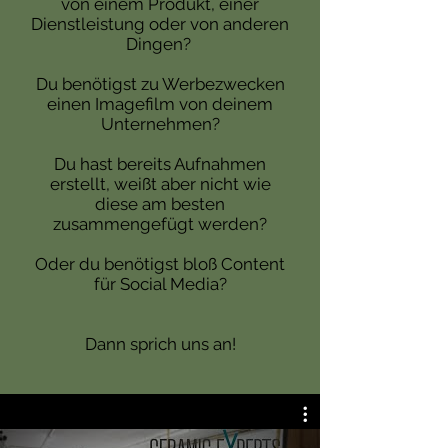
von einem Produkt, einer
Dienstleistung oder von anderen
Dingen?
Du benötigst zu Werbezwecken
einen Imagefilm von deinem
Unternehmen?
Du hast bereits Aufnahmen
erstellt, weißt aber nicht wie
diese am besten
zusammengefügt werden?
Oder du benötigst bloß Content
für Social Media?
Dann sprich uns an!