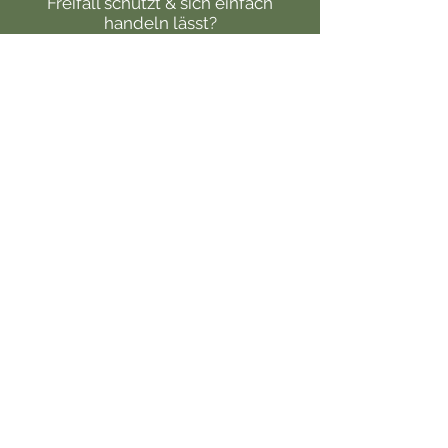
Freifall schützt & sich einfach
handeln lässt?
Dann schau in unserem Shop
vorbei!
Nichts passendes gefunden?
Macht nix!
Wir erstellen auch auf Wunsch
Halterungen für deine
individuellen Anforderungen
und deine speziellen Kameras.
Dazu nimmst du am besten
direkt Kontakt mit uns auf und
beschreibst uns was du
benötigst!