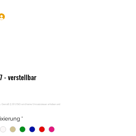
Anmelden
 - verstellbar
ixierung
*