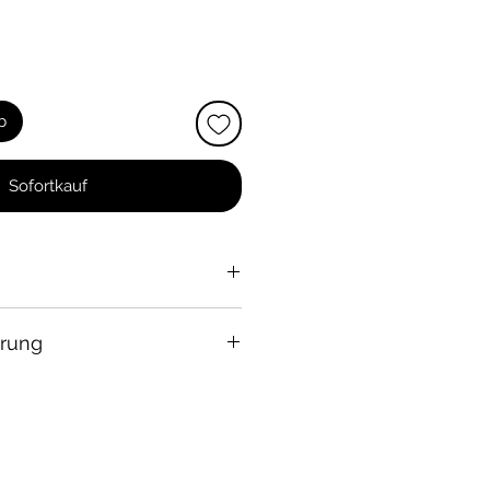
b
Sofortkauf
 verstellbaren Halterungen
erung
d
flexibler
Kunststoff
bis ~100°C
chwarz
nwert von 159,99EUR pro
Klebeband
wir 8,90 EUR Versandkosten. Ab
n 160,00 EUR liefern wir