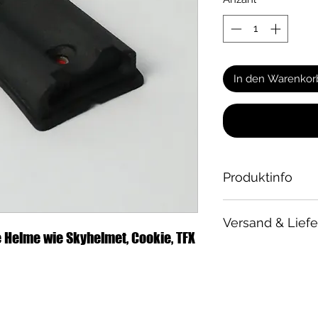
In den Warenkor
Produktinfo
passend für alle
Versand & Lief
sehr
stabiler
un
e Helme wie Skyhelmet, Cookie, TFX
hitzebeständig
Versandkosten
Materialfarbe:
s
Bis zu einem Ware
Lieferung inkl. 
Auftrag berechnen 
einem Warenwert vo
versandkostenfrei!