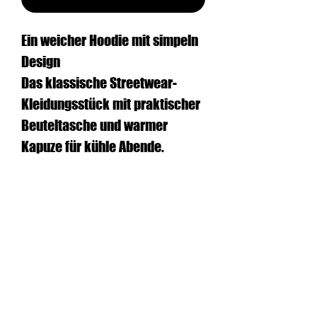
Ein weicher Hoodie mit simpeln
Design
Das klassische Streetwear-
Kleidungsstück mit praktischer
Beuteltasche und warmer
Kapuze für kühle Abende.
Produktinfo
• Obermaterial aus 100 % Baumwolle
Umweltqualitäten &
• 65 % ringgesponnene Baumwolle,
35 % Polyester
Eigenschaften
• Beuteltasche vorne
• Tape2 Stick auf der Brust
Rückverfolgbarkeit: