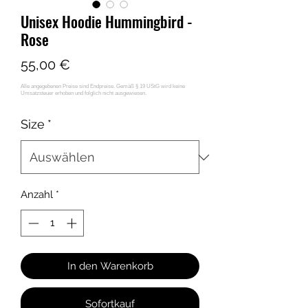
Unisex Hoodie Hummingbird -
Rose
Preis
55,00 €
Size
*
Anzahl
*
In den Warenkorb
Sofortkauf