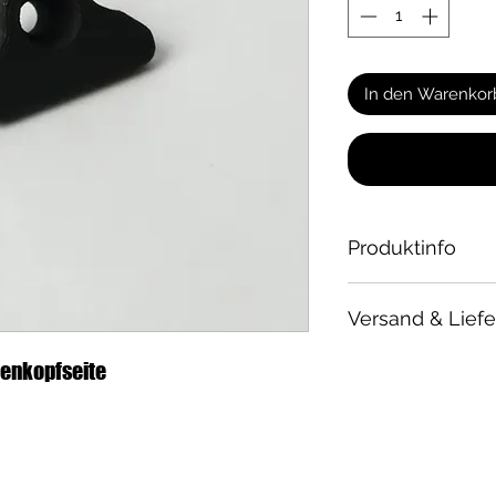
In den Warenkor
Produktinfo
Ersatzteil
Versand & Lief
passend für alle
sehr
stabiler
un
Versandkosten
enkopfseite
hitzebeständig
Bis zu einem Ware
Materialfarbe:
s
Auftrag berechnen 
einem Warenwert vo
versandkostenfrei!