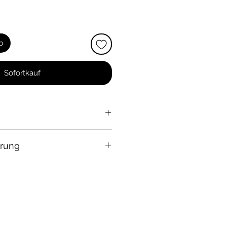
b
Sofortkauf
erung
 verstellbaren Halterungen
d
flexibler
Kunststoff
bis ~100°C
nwert von 159,99EUR pro
chwarz
wir 8,90 EUR Versandkosten. Ab
n 160,00 EUR liefern wir